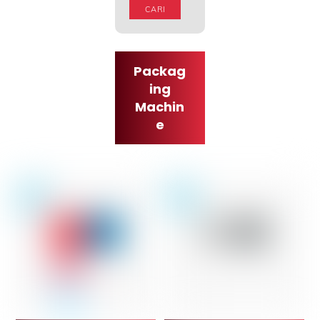
CARI
Packag
ing
Machin
e